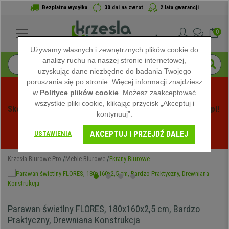
Bezpłatna wysyłka
30 dni na zwrot
2 lata gwarancji
0
Używamy własnych i zewnętrznych plików cookie do
analizy ruchu na naszej stronie internetowej,
uzyskując dane niezbędne do badania Twojego
poruszania się po stronie. Więcej informacji znajdziesz
w
Polityce plików cookie
. Możesz zaakceptować
wszystkie pliki cookie, klikając przycisk „Akceptuj i
Skorzystaj z Letnich Wyprzedaży na Krzeslabiurowepro.pl! 
kontynuuj”.
Ekskluzywne rabaty tylko przez ograniczony czas - 
AKCEPTUJ I PRZEJDŹ DALEJ
Zobacz oferty
 -
USTAWIENIA
Krzesła Biurowe Pro
Meble Biurowe
Ekrany Biurowe
Parawan świetlny FLORES, 180x160x2,5 cm, Bardzo
Praktyczny, Drewniana Konstrukcja