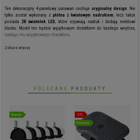
Ten dekoracyjny 4-panelowy parawan cechuje
oryginalny design
. Nie
tylko został wykonany z
płótna z kwiatowym nadrukiem
, lecz także
posiada
28 światełek LED
, które ożywiają nadruk i dodają meblowi
blasku. Model ten będzie wyjątkowym dodatkiem do każdego wnętrza,
nadając mu wyjątkowego charakteru.
Do produkcji parawanu użyto
wysokiej jakości materiałów
. Konstrukcja z
Zobacz więcej
bukowego drewna jest bardzo solidna i stabilna. Na ramę zostało
naciągnięte
płótno z 100% poliestru z kolorowym nadrukiem
. Diody LED
zostały wyposażone w czasomierz, który wyłącza je po około 4
godzinach użytkowania.
Zaletą parawanu jest także to, że
dostarczany jest do klienta w pełni
POLECANE
PRODUKTY
zmontowany
. Zapomnij trudnym czy żmudnym montażu! Produkt
wystarczy wyjąć z pudełka i od razu można z niego korzystać, dzieląc
pomieszczenia lub wyodrębniając indywidualne stanowiska pracy.
Jakość i funkcjonalność
w oryginalnej i
świetlistej odsłonie
! Ponadto
Nowość
-37%
w naszym sklepie jak zawsze w doskonałej cenie. Nie zwlekaj z
Promocja
zakupem!