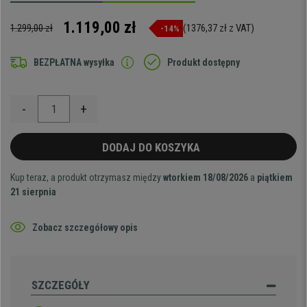
1.119,00 zł
1.299,00 zł
(1376,37 zł z VAT)
-14%
BEZPŁATNA wysyłka
Produkt dostępny
-
+
DODAJ DO KOSZYKA
Kup teraz, a produkt otrzymasz między
wtorkiem 18/08/2026
a
piątkiem
21 sierpnia
Zobacz szczegółowy opis
SZCZEGÓŁY