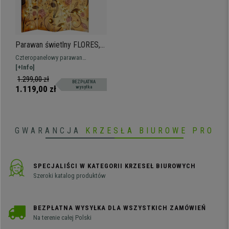
Parawan świetlny FLORES,
180x160x2,5 cm, Bardzo
Czteropanelowy parawan
Praktyczny, Drewniana
FLOWERS łączy w sobie design i
[+Info]
Konstrukcja
funkcjonalność. Idealnie nadaje
1.299,00 zł
BEZPŁATNA
się do dzielenia i dekoracji
1.119,00 zł
wysyłka
przestrzeni, dodając wnętrzu
uroku dzięki diodom LED.
GWARANCJA
KRZESŁA BIUROWE PRO
SPECJALIŚCI W KATEGORII KRZESEŁ BIUROWYCH
Szeroki katalog produktów
BEZPŁATNA WYSYŁKA DLA WSZYSTKICH ZAMÓWIEŃ
Na terenie całej Polski