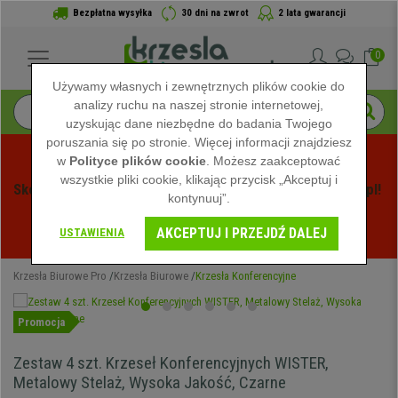
Bezpłatna wysyłka
30 dni na zwrot
2 lata gwarancji
0
Używamy własnych i zewnętrznych plików cookie do
analizy ruchu na naszej stronie internetowej,
uzyskując dane niezbędne do badania Twojego
poruszania się po stronie. Więcej informacji znajdziesz
w
Polityce plików cookie
. Możesz zaakceptować
wszystkie pliki cookie, klikając przycisk „Akceptuj i
Skorzystaj z Letnich Wyprzedaży na Krzeslabiurowepro.pl! 
kontynuuj”.
Ekskluzywne rabaty tylko przez ograniczony czas - 
AKCEPTUJ I PRZEJDŹ DALEJ
Zobacz oferty
 -
USTAWIENIA
Krzesła Biurowe Pro
Krzesła Biurowe
Krzesła Konferencyjne
Promocja
Zestaw 4 szt. Krzeseł Konferencyjnych WISTER,
Metalowy Stelaż, Wysoka Jakość, Czarne