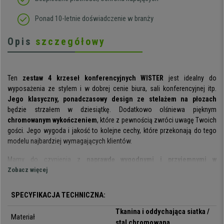
Ponad 10-letnie doświadczenie w branży
Opis
szczegółowy
Ten
zestaw 4 krzeseł konferencyjnych WISTER
jest idealny do
wyposażenia ze stylem i w dobrej cenie biura, sali konferencyjnej itp.
Jego klasyczny, ponadczasowy design ze stelażem na płozach
będzie strzałem w dziesiątkę. Dodatkowo olśniewa pięknym
chromowanym wykończeniem
, które z pewnością zwróci uwagę Twoich
gości. Jego wygoda i jakość to kolejne cechy, które przekonają do tego
modelu najbardziej wymagających klientów.
Mamy do czynienia z
naprawdę wygodnymi i przyjemnymi w
użytkowaniu krzesłami
Zobacz więcej
, nawet przy wielogodzinnym użytkowaniu.
Ergonomiczne oparcie
jest obite oddychającą siatką i pozwala na
wygodne oparcie pleców. Siedzisko z kolei ma
wyściółkę o dużej
SPECYFIKACJA TECHNICZNA:
gęstości
i jest obite odporną tkaniną, dzięki czemu zachowuje swoje
Tkanina i oddychająca siatka /
właściwości przez długi czas.
Materiał
stal chromowana