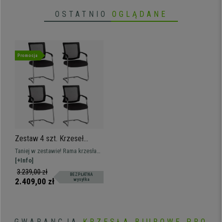
OSTATNIO
OGLĄDANE
Promocja
Zestaw 4 szt. Krzeseł
Konferencyjnych WISTER,
Taniej w zestawie! Rama krzesła
Metalowy Stelaż, Wysoka
ze stali chromowanej,
[+Info]
Jakość, Czarne
oddychające oparcie i gęsta
3.239,00 zł
BEZPŁATNA
wyściółka. Darmowa dostawa!
2.409,00 zł
wysyłka
GWARANCJA
KRZESŁA BIUROWE PRO