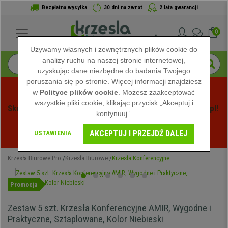
Bezpłatna wysyłka
30 dni na zwrot
2 lata gwarancji
0
Używamy własnych i zewnętrznych plików cookie do
analizy ruchu na naszej stronie internetowej,
uzyskując dane niezbędne do badania Twojego
poruszania się po stronie. Więcej informacji znajdziesz
w
Polityce plików cookie
. Możesz zaakceptować
wszystkie pliki cookie, klikając przycisk „Akceptuj i
Skorzystaj z Letnich Wyprzedaży na Krzeslabiurowepro.pl! 
kontynuuj”.
Ekskluzywne rabaty tylko przez ograniczony czas - 
AKCEPTUJ I PRZEJDŹ DALEJ
Zobacz oferty
 -
USTAWIENIA
Krzesła Biurowe Pro
Krzesła Biurowe
Krzesła Konferencyjne
Promocja
Zestaw 5 szt. Krzesła Konferencyjne AMIR, Wygodne i
Praktyczne, Sztaplowane, Kolor Niebieski