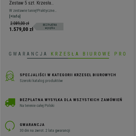
Zestaw 5 szt. Krzesła
Konferencyjne AMIR,
W zestawie taniej!Praktyczne
Wygodne i Praktyczne,
krzesła konferencyjne AMIR,
[+Info]
Sztaplowane, Kolor
spektakularny design, który nada
2.089,00 zł
BEZPŁATNA
Niebieski
nowoczesny charakter poczekalni
1.579,00 zł
wysyłka
lub sali konferencyjnej. Dostępne
w różnych kolorach.
GWARANCJA
KRZESŁA BIUROWE PRO
SPECJALIŚCI W KATEGORII KRZESEŁ BIUROWYCH
Szeroki katalog produktów
BEZPŁATNA WYSYŁKA DLA WSZYSTKICH ZAMÓWIEŃ
Na terenie całej Polski
GWARANCJA
30 dni na zwrot. 2 lata gwarancji