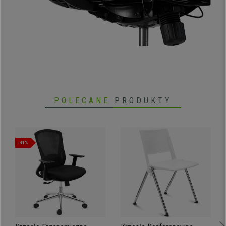
• Podłokietniki z regulacją 3D (wysokość, kąt i głębokość)
•
Ergonomiczne siedzisko z regulacją głębokości
• Doskonała jakość, z podstawą ze stali chromowanej
• Odpowiednia dla osób wysokich
POLECANE
PRODUKTY
-41%