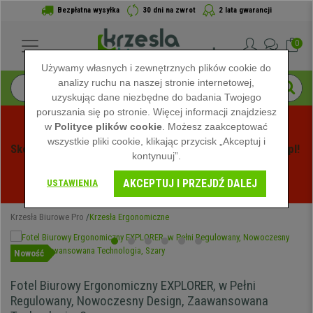
Bezpłatna wysyłka
30 dni na zwrot
2 lata gwarancji
0
Używamy własnych i zewnętrznych plików cookie do
analizy ruchu na naszej stronie internetowej,
uzyskując dane niezbędne do badania Twojego
poruszania się po stronie. Więcej informacji znajdziesz
w
Polityce plików cookie
. Możesz zaakceptować
wszystkie pliki cookie, klikając przycisk „Akceptuj i
Skorzystaj z Letnich Wyprzedaży na Krzeslabiurowepro.pl! 
kontynuuj”.
Ekskluzywne rabaty tylko przez ograniczony czas - 
AKCEPTUJ I PRZEJDŹ DALEJ
Zobacz oferty
 -
USTAWIENIA
Krzesła Biurowe Pro
Krzesła Ergonomiczne
Nowość
Fotel Biurowy Ergonomiczny EXPLORER, w Pełni
Regulowany, Nowoczesny Design, Zaawansowana