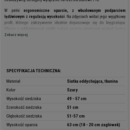
W pełni
ergonomiczne oparcie, z wbudowanym podparciem
lędźwiowym z regulacją wysokości
. Na zdjęciach widać jego wyjątkowy
profil, którego zakrzywienie idealnie dopasowuje się do kręgosłupa.
Obicie z oddychającej siatki
nadaje oparciu atrakcyjny wygląd, będąc
jednocześnie wytrzymałe i łatwe w czyszczeniu.
Zobacz więcej
Jedną z innowacji jest jego
mechanizm synchroniczny z regulacją siły
oporu.
Czterostopniowa blokada pozwala na zatrzymanie oparcia w
wybranej pozycji.
Warto podkreślić również ergonomię siedziska, które
posiada regulację
SPECYFIKACJA TECHNICZNA:
głębokości
za pomocą jednej dźwigni. Ponadto zostało pokryte
wytrzymałą i oddychającą tkaniną, która sprawdza się perfekcyjnie
Materiał
Siatka oddychająca, tkanina
podczas wielogodzinnego użytkowania.
Kolor
Szary
Podłokietniki z trójwymiarową regulacją (wysokość, głębokość i kąt
Wysokość siedziska
49 - 57 cm
nachylenia)
posiadają miękkie poduszki z gumy. Zagłówek z regulacją
Szerokość siedziska
51 cm
wysokości oraz kąta nachylenia jest szczególnie wygodny ze względu na
swoją nieprzeciętną szerokość.
Głębokość siedziska
51-57
cm
Wysokość oparcia
63 cm (18 - 20 cm zagłówek)
Krzesło jest
odpowiednie również dla osób wysokich
. Dzięki wymiarom