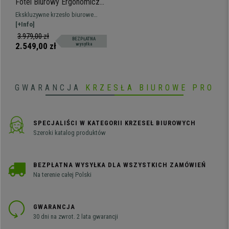
Fotel Biurowy Ergonomiczny
EXPLORER, w Pełni
Ekskluzywne krzesło biurowe
Regulowany, Nowoczesny
najnowszej technologii. W pełni
[+Info]
Design, Zaawansowana
regulowane i ergonomiczne,
3.979,00 zł
BEZPŁATNA
Technologia, Szary
bardzo wygodne i najlepszej
2.549,00 zł
wysyłka
jakości
GWARANCJA
KRZESŁA BIUROWE PRO
SPECJALIŚCI W KATEGORII KRZESEŁ BIUROWYCH
Szeroki katalog produktów
BEZPŁATNA WYSYŁKA DLA WSZYSTKICH ZAMÓWIEŃ
Na terenie całej Polski
GWARANCJA
30 dni na zwrot. 2 lata gwarancji