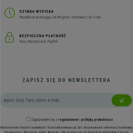
SZYBKA WYSYŁKA
Wysyłka w przeciągu 24/48 godz. Dostawa 3 do 5 dni.
BEZPIECZNA PŁATNOŚĆ
Visa, MasterCard, PayPal
ZAPISZ SIĘ DO NEWSLETTERA
Zapoznałem się z
regulaminem
i
polityką prywatności
Administrator danych osobowych: krzeslabiurowepro.pl; Cel: otrzymywanie informacji handlowej;
Uprawnienia: Wyrażenie zgody; Adresaci: Nie przekazuje się danych do podmiotów trzecich;