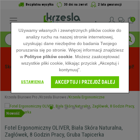
Bezpłatna wysyłka
30 dni na zwrot
2 lata gwarancji
0
Używamy własnych i zewnętrznych plików cookie do
analizy ruchu na naszej stronie internetowej,
uzyskując dane niezbędne do badania Twojego
poruszania się po stronie. Więcej informacji znajdziesz
w
Polityce plików cookie
. Możesz zaakceptować
wszystkie pliki cookie, klikając przycisk „Akceptuj i
Skorzystaj z Letnich Wyprzedaży na Krzeslabiurowepro.pl! 
kontynuuj”.
Ekskluzywne rabaty tylko przez ograniczony czas - 
AKCEPTUJ I PRZEJDŹ DALEJ
Zobacz oferty
 -
USTAWIENIA
Krzesła Biurowe Pro
Krzesła Biurowe
Krzesła Ergonomiczne
Nowość
Fotel Ergonomiczny OLIVER, Biała Skóra Naturalna,
Zagłówek, 8 Godzin Pracy, Gruba Tapicerka