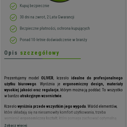
Kupuj bezpiecznie
30 dni na zwrot, 2 Lata Gwarancji
Bezpieczne płatności, ochrona kupujących
Ponad 10-letnie doświadczenie w branży
Opis
szczegółowy
Prezentujemy model
OLIVER
, krzesło
idealne do profesjonalnego
użytku biurowego
. Wyróżnia je
ergonomiczny design, materiały
wysokiej jakości oraz regulacje
, którym można ją poddać. To wszystko
w bardzo
atrakcyjnym wzornictwie
.
Krzesło
wyróżnia przede wszystkim jego wygoda
. Wśród elementów,
które składają się na niesamowity komfort użytkowania, trzeba
wymienić
ergonomiczny kształt
, który pomaga zachować optymalną
postawę ciała podczas pracy. Ponadto model został wyposażony
Zobacz więcej