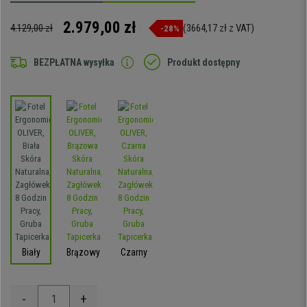
2.979,00 zł
4.129,00 zł
(3664,17 zł z VAT)
-28%
BEZPŁATNA wysyłka
Produkt dostępny
Biały
Brązowy
Czarny
-
+