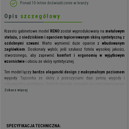
Ponad 10-letnie doświadczenie w branży
Opis
szczegółowy
Krzesło gabinetowe model
RENO
został wyprodukowany na
metalowym
stelażu, z siedziskiem i oparciem tapicerowanym skórą syntetyczną z
ozdobnymi szwami
. Warto wymienić duże oparcie z
wbudowanym
zagłówkiem
. Doskonały wybór, jeśli szukasz fotela wysokiej jakości,
stworzonego, aby zapewnić
komfort i ergonomię w wyjątkowym
wzornictwie
i obiciu ze skóry syntetycznej.
Ten model łączy
bardzo elegancki design z maksymalnym poziomem
wygody
. Tapicerka ze skóry z przeszyciami daje pełnię wygody i
odpowiednią wentylację. Fotel doskonale sprawdzi się przy intensywnym
użytkowaniu.
Zobacz więcej
Zjawiskowy design nie musi do siebie przekonywać. Fotel posiada
ekskluzywne detale takie jak ozdobne szwy oraz wysokie i bardzo
przytulne oparcie
. Wyróżniają go ponadto
tapicerowane podłokietniki
i
stylowy metalowy stelaż.
SPECYFIKACJA TECHNICZNA: