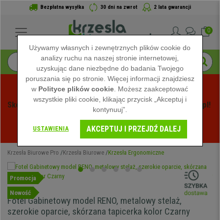
Bezpłatna wysyłka
30 dni na zwrot
2 lata gwarancji
0
Używamy własnych i zewnętrznych plików cookie do
analizy ruchu na naszej stronie internetowej,
uzyskując dane niezbędne do badania Twojego
poruszania się po stronie. Więcej informacji znajdziesz
w
Polityce plików cookie
. Możesz zaakceptować
wszystkie pliki cookie, klikając przycisk „Akceptuj i
Skorzystaj z Letnich Wyprzedaży na Krzeslabiurowepro.pl! 
kontynuuj”.
Ekskluzywne rabaty tylko przez ograniczony czas - 
AKCEPTUJ I PRZEJDŹ DALEJ
Zobacz oferty
 -
USTAWIENIA
Krzesła Biurowe Pro
Krzesła Biurowe
Krzesła Ergonomiczne
Promocja
Nowość
Fotel Gabinetowy model RENO, metalowy stelaż,
szerokie oparcie, skórzana tapicerka kolor Czarny