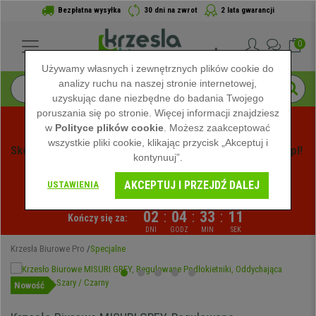
Bezpłatna wysyłka
30 dni na zwrot
2 lata gwarancji
0
Używamy własnych i zewnętrznych plików cookie do
analizy ruchu na naszej stronie internetowej,
uzyskując dane niezbędne do badania Twojego
poruszania się po stronie. Więcej informacji znajdziesz
w
Polityce plików cookie
. Możesz zaakceptować
wszystkie pliki cookie, klikając przycisk „Akceptuj i
Skorzystaj z Letnich Wyprzedaży na Krzeslabiurowepro.pl! 
kontynuuj”.
Ekskluzywne rabaty tylko przez ograniczony czas - 
AKCEPTUJ I PRZEJDŹ DALEJ
Zobacz oferty
 -
USTAWIENIA
02
:
04
:
33
:
10
Kończy się za:
DNI
GODZ
MIN
SEK
Krzesła Biurowe Pro
Specjalne
Nowość