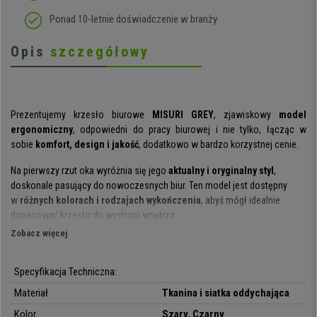
Ponad 10-letnie doświadczenie w branży
Opis
szczegółowy
Prezentujemy krzesło biurowe
MISURI GREY
, zjawiskowy
model
ergonomiczny
, odpowiedni do pracy biurowej i nie tylko, łącząc w
sobie
komfort, design i jakość
, dodatkowo w bardzo korzystnej cenie.
Na pierwszy rzut oka wyróżnia się jego
aktualny i oryginalny styl
,
doskonale pasujący do nowoczesnych biur. Ten model jest dostępny
w
różnych kolorach i rodzajach wykończenia
, abyś mógł idealnie
dopasować krzesło do wystroju wnętrza.
Zobacz więcej
Mamy do czynienia z
niezwykle wygodnym krzesłem
. Wyjątkowy
komfort zapewnia
ergonomiczne oparcie
, które pomaga utrzymać
plecy w optymalnej pozycji, oraz
Specyfikacja Techniczna:
siedzisko z grubym tapicerowaniem
i
wypełnieniem wysokiej gęstości (40 kg/m3), idealne, aby spędzić,
Materiał
Tkanina i siatka oddychająca
siedząc wygodnie, długie godziny.
Podłokietniki z regulacją
Kolor
Szary, Czarny
wysokości
możesz dopasować do Twojej budowy, aby wygodnie oprzeć