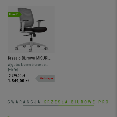
Nowość
Krzesło Biurowe MISURI
GREY, Regulowane
Wygodne krzesło biurowe o
Podłokietniki, Oddychająca
nowoczesnym wzornictwie,
[+Info]
Siatka kolor Szary / Czarny
tapicerowane oddychającą siatką,
2.729,00 zł
Niedostępne
dostępne w wielu kolorach.
1.849,00 zł
GWARANCJA
KRZESŁA BIUROWE PRO