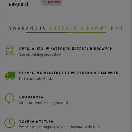
Niedostępne
się do podziału przestrzeni i
689,00 zł
umieszczania na korku zdjęć,
ważnych notatek itp.
GWARANCJA
KRZESŁA BIUROWE PRO
SPECJALIŚCI W KATEGORII KRZESEŁ BIUROWYCH
Szeroki katalog produktów
BEZPŁATNA WYSYŁKA DLA WSZYSTKICH ZAMÓWIEŃ
Na terenie całej Polski
GWARANCJA
30 dni na zwrot. 2 lata gwarancji
SZYBKA WYSYŁKA
Wysyłka w przeciągu 24/48 godz. Dostawa 3 do 5 dni.