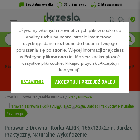
Bezpłatna wysyłka
30 dni na zwrot
2 lata gwarancji
0
Używamy własnych i zewnętrznych plików cookie do
analizy ruchu na naszej stronie internetowej,
uzyskując dane niezbędne do badania Twojego
poruszania się po stronie. Więcej informacji znajdziesz
w
Polityce plików cookie
. Możesz zaakceptować
wszystkie pliki cookie, klikając przycisk „Akceptuj i
Skorzystaj z Letnich Wyprzedaży na Krzeslabiurowepro.pl! 
kontynuuj”.
Ekskluzywne rabaty tylko przez ograniczony czas - 
AKCEPTUJ I PRZEJDŹ DALEJ
Zobacz oferty
 -
USTAWIENIA
Krzesła Biurowe Pro
Meble Biurowe
Ekrany Biurowe
Promocja
Parawan z Drewna i Korka ALRIK, 166x120x2cm, Bardzo
Praktyczny, Naturalne Wykończenie