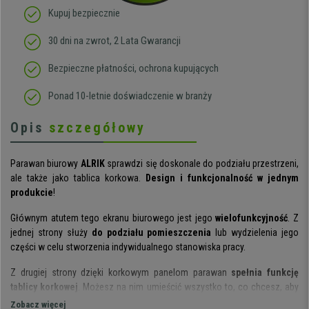
Kupuj bezpiecznie
30 dni na zwrot, 2 Lata Gwarancji
Bezpieczne płatności, ochrona kupujących
Ponad 10-letnie doświadczenie w branży
Opis
szczegółowy
Parawan biurowy
ALRIK
sprawdzi się doskonale do podziału przestrzeni,
ale także jako tablica korkowa.
Design i funkcjonalność w jednym
produkcie
!
Głównym atutem tego ekranu biurowego jest jego
wielofunkcyjność
. Z
jednej strony służy
do podziału pomieszczenia
lub wydzielenia jego
części w celu stworzenia indywidualnego stanowiska pracy.
Z drugiej strony dzięki korkowym panelom parawan
spełnia funkcję
tablicy korkowej
. Możesz na nim umieścić wszystko to, co chcesz, aby
nie umknęło Twojej uwadze: notatki, harmonogramy, ogłoszenia,
Zobacz więcej