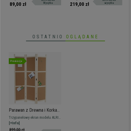
BEZPŁATNA
BEZPŁATNA
zostawiają zarysowań ani śladów
89,00 zł
219,00 zł
Wysyłka
wysyłka
dzięki powłoce bardziej miękkiej
niż standardowa. Kółka
silikonowe
OSTATNIO
OGLĄDANE
Promocja
Parawan z Drewna i Korka
ALRIK, 166x120x2cm,
Trzypanelowy ekran modelu ALRIK
Bardzo Praktyczny,
łączy w sobie design i
[+Info]
Naturalne Wykończenie
funkcjonalność. Doskonale nadaje
899,00 zł