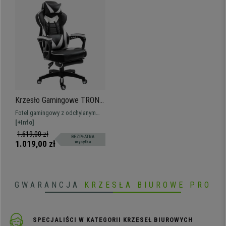
Krzesło Gamingowe TRONE
z Podnóżkiem, Odchylane,
Fotel gamingowy z odchylanym
Poduszki Lędźwiowa i
oparciem i wysuwanym
[+Info]
Szyjna, Skóra, kolor Czarno-
podnóżkiem. Ergonomicznie
1.619,00 zł
BEZPŁATNA
Biały
zaprojektowany, z poduszkami
1.019,00 zł
wysyłka
lędźwiową i szyjną.
GWARANCJA
KRZESŁA BIUROWE PRO
SPECJALIŚCI W KATEGORII KRZESEŁ BIUROWYCH