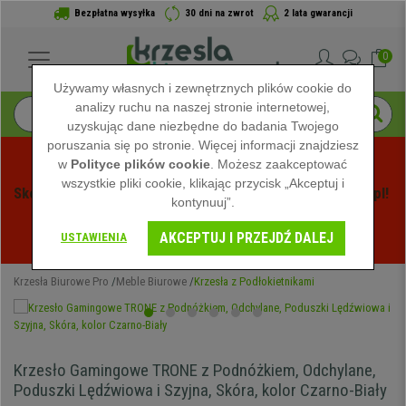
Bezpłatna wysyłka
30 dni na zwrot
2 lata gwarancji
0
Używamy własnych i zewnętrznych plików cookie do
analizy ruchu na naszej stronie internetowej,
uzyskując dane niezbędne do badania Twojego
poruszania się po stronie. Więcej informacji znajdziesz
w
Polityce plików cookie
. Możesz zaakceptować
wszystkie pliki cookie, klikając przycisk „Akceptuj i
Skorzystaj z Letnich Wyprzedaży na Krzeslabiurowepro.pl! 
kontynuuj”.
Ekskluzywne rabaty tylko przez ograniczony czas - 
AKCEPTUJ I PRZEJDŹ DALEJ
Zobacz oferty
 -
USTAWIENIA
Krzesła Biurowe Pro
Meble Biurowe
Krzesła z Podłokietnikami
Krzesło Gamingowe TRONE z Podnóżkiem, Odchylane,
Poduszki Lędźwiowa i Szyjna, Skóra, kolor Czarno-Biały