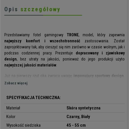
Opis
szczegółowy
Przedstawiamy fotel gamingowy
TRONE
, model, który zapewnia
najwyższy komfort i wszechstronność
zastosowania. Został
zaprojektowany tak, aby cieszyć się nim zarówno w czasie wolnym, jak i
podczas codziennej pracy. Prezentuje
dopracowany i zjawiskowy
design
, bez utraty na jakości, ponieważ do jego produkcji użyto
najwyższej jakości materiałów
.
Już na pierwszy rzut oka zwraca uwagę
imponujący sportowy design
.
Projekt jest inspirowany samochodami wyścigowymi i dorównuje
Zobacz więcej
najlepszym fotelom Formuły 1, dzięki
detalom i wykończeniu
w postaci
widocznych szwów i kontrastujących kolorów
. Jak widać na zdjęciach,
SPECYFIKACJA TECHNICZNA:
efekt jest niesamowity!
Materiał
Skóra syntetyczna
Wyróżnia się nie tylko wzornictwem, ale także
wysokim stopniem
Kolor
Czarny, Biały
komfortu
, jaki oferuje. Jest on zapewniony dzięki
ergonomicznie
ukształtowanemu oparciu i siedzisku
, które umożliwiają zachowanie
Wysokość siedziska
45 - 55 cm
prawidłowej postawy ciała. Wygody dodają również
gruba i wygodna