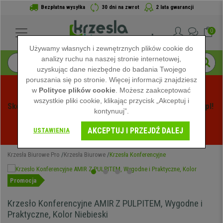
Bezpłatna wysyłka
30 dni na zwrot
2 lata gwarancji
0
Używamy własnych i zewnętrznych plików cookie do
analizy ruchu na naszej stronie internetowej,
uzyskując dane niezbędne do badania Twojego
poruszania się po stronie. Więcej informacji znajdziesz
w
Polityce plików cookie
. Możesz zaakceptować
wszystkie pliki cookie, klikając przycisk „Akceptuj i
Skorzystaj z Letnich Wyprzedaży na Krzeslabiurowepro.pl! 
kontynuuj”.
Ekskluzywne rabaty tylko przez ograniczony czas - 
AKCEPTUJ I PRZEJDŹ DALEJ
Zobacz oferty
 -
USTAWIENIA
Krzesła Biurowe Pro
Krzesła Biurowe
Krzesła Konferencyjne
Promocja
Krzesło Konferencyjne AMIR Z PULPITEM, Wygodne i
Praktyczne, Kolor Niebieski