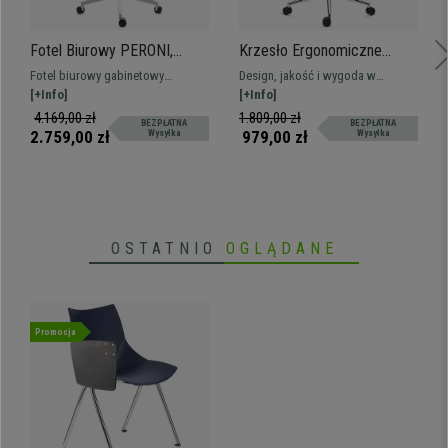
Fotel Biurowy PERONI,
Krzesło Ergonomiczne
Elegancja i Wygoda, Do
RIVER, Zagłówek, Wygodne
Fotel biurowy gabinetowy
Design, jakość i wygoda w
Pracy 8h Dziennie, Wysoka
i Stylowe, Intensywne
wysokiej jakości, ergonomiczny
[+Info]
najlepszej cenie! Z podparciem
[+Info]
Jakość, Skóra, Szary
Użytkowanie 8h, Czarne
design. Elegancki i ekskluzywny
lędźwiowym i dostosowana do
4.169,00 zł
1.809,00 zł
BEZPŁATNA
BEZPŁATNA
projekt. Satysfakcja
intensywnego użytku, wysyłka
2.759,00 zł
979,00 zł
Wysyłka
Wysyłka
gwarantowana!
24/48 godzin
OSTATNIO
OGLĄDANE
Promocja