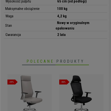
Wysokość pulpitu
65 cm (od podłogi)
• Bardzo praktyczne i do wielu zastosowań
Maksymalne obciążenie
100 kg
Waga
4,2 kg
Nowy w oryginalnym
Stan
opakowaniu
Gwarancja
2 lata
POLECANE
PRODUKTY
-34%
-46%