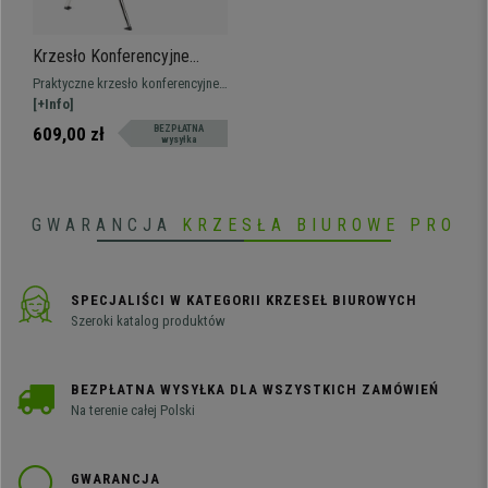
Krzesło Konferencyjne
AMIR Z PULPITEM,
Praktyczne krzesło konferencyjne
Wygodne i Praktyczne,
AMIR Z PULPITEM, spektakularny
[+Info]
Kolor Niebieski
design, który nada nowoczesny
609,00 zł
BEZPŁATNA
wysyłka
charakter poczekalni lub sali
konferencyjnej. Dostępne w
różnych kolorach.
GWARANCJA
KRZESŁA BIUROWE PRO
SPECJALIŚCI W KATEGORII KRZESEŁ BIUROWYCH
Szeroki katalog produktów
BEZPŁATNA WYSYŁKA DLA WSZYSTKICH ZAMÓWIEŃ
Na terenie całej Polski
GWARANCJA