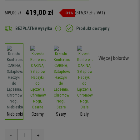
419,00 zł
609,00 zł
(515,37 zł z VAT)
-31%
BEZPŁATNA wysyłka
Produkt dostępny
Więcej kolorów
Niebieski
Czarny
Szary
Biały
-
+