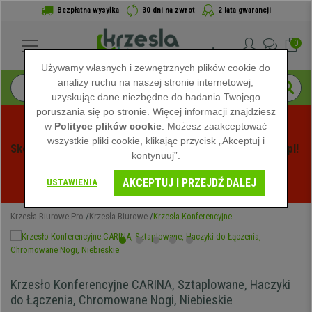
Bezpłatna wysyłka
30 dni na zwrot
2 lata gwarancji
0
Używamy własnych i zewnętrznych plików cookie do
analizy ruchu na naszej stronie internetowej,
uzyskując dane niezbędne do badania Twojego
poruszania się po stronie. Więcej informacji znajdziesz
w
Polityce plików cookie
. Możesz zaakceptować
wszystkie pliki cookie, klikając przycisk „Akceptuj i
Skorzystaj z Letnich Wyprzedaży na Krzeslabiurowepro.pl! 
kontynuuj”.
Ekskluzywne rabaty tylko przez ograniczony czas - 
AKCEPTUJ I PRZEJDŹ DALEJ
Zobacz oferty
 -
USTAWIENIA
Krzesła Biurowe Pro
Krzesła Biurowe
Krzesła Konferencyjne
Krzesło Konferencyjne CARINA, Sztaplowane, Haczyki
do Łączenia, Chromowane Nogi, Niebieskie