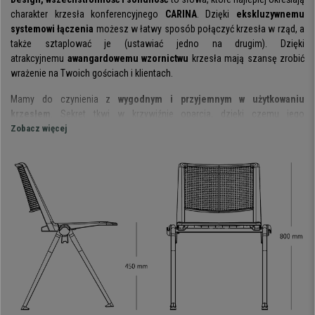
charakter krzesła konferencyjnego
CARINA
. Dzięki
ekskluzywnemu
systemowi łączenia
możesz w łatwy sposób połączyć krzesła w rząd, a
także sztaplować je (ustawiać jedno na drugim). Dzięki
atrakcyjnemu
awangardowemu wzornictwu
krzesła mają szansę zrobić
wrażenie na Twoich gościach i klientach.
Mamy do czynienia z
wygodnym i przyjemnym w użytkowaniu
krzesłem
. Sekret tkwi w krzywiźnie oparcia, dzięki czemu jego
ergonomiczny kształt pozwala na długotrwałe użytkowanie. Niewielkie
Zobacz więcej
otwory stanowią dodatek do nowoczesnej estetyki modelu,
jednocześnie zapewniając wentylację. Szerokie siedzisko pozwala
na
dopasowanie do użytkowników o różnych rozmiarach
.
Z punktu widzenia wszechstronności to krzesło ma dwie wielkie zalety. Z
jednej strony
można je sztaplować
w kolumnę o wysokości prawie 20
razy przewyższającej krzesło. Z drugiej strony
można łączyć je bokami w
rzędy
. Wszystko to dzięki innowacyjnemu, opatentowanemu systemowi,
który zapewnia doskonałą wytrzymałość i bezpieczeństwo.
Ta wersja ma została wykonana ze wzmocnionego plastyku.
Wysoce
odporny i łatwy do czyszczenia
materiał, idealny do wymagających lub
komercyjnych zastosowań. Dostępna jest również wersja tapicerowana