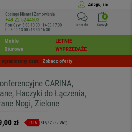
i
Zaloguj się
Obsługa Klienta i Zamówienia
0
+48 22 5244503
Pon-Czw: 8:00-13:00 i 14:00-17:00
Kontakt
Koszyk
Pt: 8:00-13:00 i 13:30-15:30
Meble
LETNIE
Biurowe
WYPRZEDAŻE
 ograniczony czas - 
Zobacz oferty
 -
Konferencyjne CARINA,
ane, Haczyki do Łączenia,
ne Nogi, Zielone
9,00 zł
(515,37 zł z VAT)
-31%