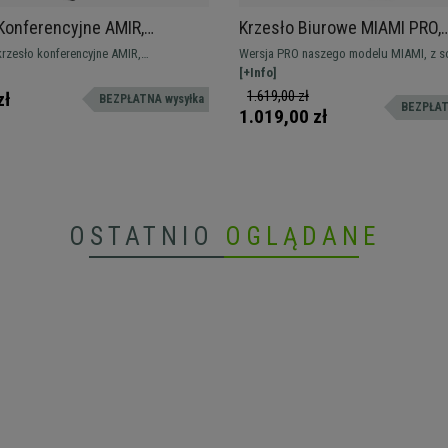
Konferencyjne AMIR,
Krzesło Biurowe MIAMI PRO,
i Praktyczne, Sztaplowane,
Mechanizm Synchro, Metalo
krzesło konferencyjne AMIR,
Wersja PRO naszego modelu MIAMI, z so
ebieski
Podstawa, Podparcie Lędźwi
ny design, który nada nowoczesny
elegancką metalową podstawą oraz me
[+Info]
Czarne
czekalni lub sali konferencyjnej.
synchronicznym z blokadą pozycji. Jesz
1.619,00 zł
zł
BEZPŁATNA wysyłka
BEZPŁAT
różnych kolorach.
wygodniejsza i solidna!
1.019,00 zł
OSTATNIO
OGLĄDANE