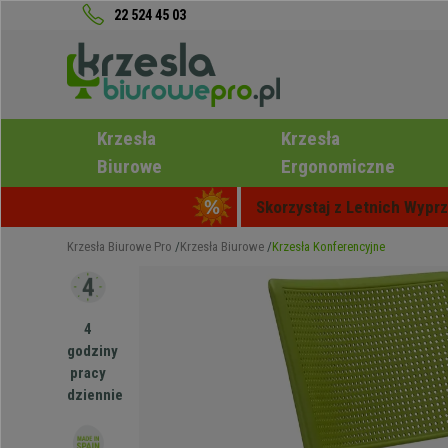
22 524 45 03
Krzesła
Krzesła
Biurowe
Ergonomiczne
Skorzystaj z Letnich Wyprz
Krzesła Biurowe Pro
Krzesła Biurowe
Krzesła Konferencyjne
4
godziny
pracy
dziennie