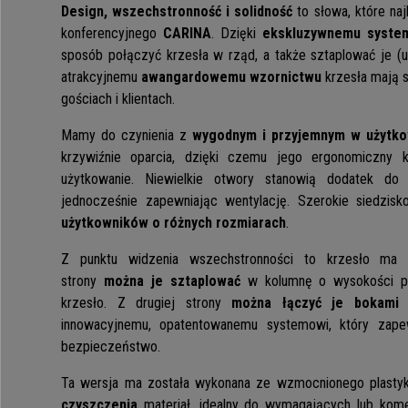
Design, wszechstronność i solidność
to słowa, które najl
konferencyjnego
CARINA
. Dzięki
ekskluzywnemu system
sposób połączyć krzesła w rząd, a także sztaplować je (u
atrakcyjnemu
awangardowemu wzornictwu
krzesła mają s
gościach i klientach.
Mamy do czynienia z
wygodnym i przyjemnym w użytko
krzywiźnie oparcia, dzięki czemu jego ergonomiczny k
użytkowanie. Niewielkie otwory stanowią dodatek do 
jednocześnie zapewniając wentylację. Szerokie siedzi
użytkowników o różnych rozmiarach
.
Z punktu widzenia wszechstronności to krzesło ma d
strony
można je sztaplować
w kolumnę o wysokości pr
krzesło. Z drugiej strony
można łączyć je bokami
innowacyjnemu, opatentowanemu systemowi, który zape
bezpieczeństwo.
Ta wersja ma została wykonana ze wzmocnionego plasty
czyszczenia
materiał, idealny do wymagających lub kom