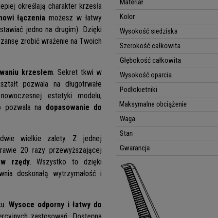
Materiał
epiej określają charakter krzesła
Kolor
owi łączenia
możesz w łatwy
stawiać jedno na drugim). Dzięki
Wysokość siedziska
zansę zrobić wrażenie na Twoich
Szerokość całkowita
Głębokość całkowita
waniu krzesłem
. Sekret tkwi w
Wysokość oparcia
ształt pozwala na długotrwałe
Podłokietniki
nowoczesnej estetyki modelu,
Maksymalne obciążenie
sko pozwala na
dopasowanie do
Waga
Stan
wie wielkie zalety. Z jednej
Gwarancja
awie 20 razy przewyższającej
 w rzędy
. Wszystko to dzięki
wnia doskonałą wytrzymałość i
ku.
Wysoce odporny i łatwy do
ercyjnych zastosowań. Dostępna