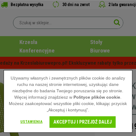
Bezpłatna wysyłka
30 dni na zwrot
2 lata gwarancj
Krzesła
Stoły
Konferencyjne
Biurowe
edaży na Krzeslabiurowepro.pl! Ekskluzywne rabaty tylko przez
Używamy własnych i zewnętrznych plików cookie do analizy
Krzesło 
ruchu na naszej stronie internetowej, uzyskując dane
niezbędne do badania Twojego poruszania się po stronie.
Sztaplow
Więcej informacji znajdziesz w
Polityce plików cookie
.
Możesz zaakceptować wszystkie pliki cookie, klikając przycisk
Chromowa
„Akceptuj i kontynuuj”.
AKCEPTUJ I PRZEJDŹ DALEJ
USTAWIENIA
41
609,00 zł