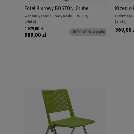
Fotel Biurowy BOSTON, Grube
Krzesło 
wypełnienie, wzmocniony do 150 kg!!,
Wygodne 
Wspaniały Fotel biurowy model BOSTON,
Praktyczne 
Stalowy Stelaż, Biały
Kolor Ni
wzmocniony do 150 kg!. Ten model robi wrażenie od
[+Info]
spektakular
[+Info]
pierwszej chwili. Na stalowym stelażu i
charakter po
1.529,00 zł
369,00 
BEZPŁATNA Wysyłka
tapicerowany ekoskórą. Wyróżnia go grube
Dostępne w 
989,00 zł
wypełnienie, obszerne wymiary i oparcie.