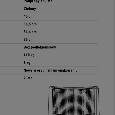
Polipropylen / stal
Zielony
45 cm
56,5 cm
54,4 cm
35 cm
Bez podłokietników
110 kg
6 kg
Nowy w oryginalnym opakowaniu
2 lata