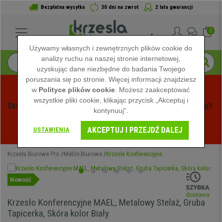
Bezpłatna wysyłka
30 dni na zwrot
2 lata gwarancji
0
Używamy własnych i zewnętrznych plików cookie do
analizy ruchu na naszej stronie internetowej,
uzyskując dane niezbędne do badania Twojego
poruszania się po stronie. Więcej informacji znajdziesz
w
Polityce plików cookie
. Możesz zaakceptować
wszystkie pliki cookie, klikając przycisk „Akceptuj i
Skorzystaj z Letnich Wyprzedaży na Krzeslabiurowepro.pl! 
kontynuuj”.
Ekskluzywne rabaty tylko przez ograniczony czas - 
AKCEPTUJ I PRZEJDŹ DALEJ
Zobacz oferty
 -
USTAWIENIA
Krzesła Biurowe Pro
Meble Biurowe
Krzesła Konferencyjne
Nowość
Krzesło Konferencyjne MAEL, Metalowy Stelaż, Gruba
Tapicerka, Skóra kolor Biały