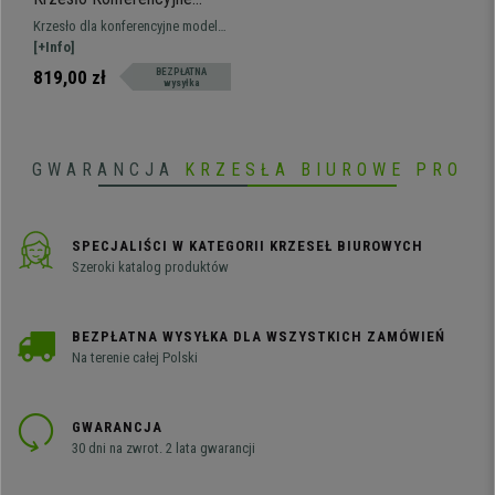
MAEL, Metalowy Stelaż,
Krzesło dla konferencyjne model
Gruba Tapicerka, Skóra kolor
MAEL. Metalowa konstrukcja,
[+Info]
Biały
wygodne siedzisko i oparcie ze
819,00 zł
BEZPŁATNA
wysyłka
świetną wyściółką, tapicerowane
wysokiej jakości ekoskórą.
GWARANCJA
KRZESŁA BIUROWE PRO
SPECJALIŚCI W KATEGORII KRZESEŁ BIUROWYCH
Szeroki katalog produktów
BEZPŁATNA WYSYŁKA DLA WSZYSTKICH ZAMÓWIEŃ
Na terenie całej Polski
GWARANCJA
30 dni na zwrot. 2 lata gwarancji