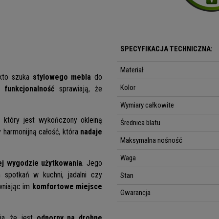
SPECYFIKACJA TECHNICZNA:
Materiał
 kto szuka
stylowego mebla
do
Kolor
 funkcjonalność
sprawiają, że
Wymiary całkowite
, który jest wykończony okleiną
Średnica blatu
 harmonijną całość, która
nadaje
Maksymalna nośność
Waga
j wygodzie użytkowania
. Jego
 spotkań w kuchni, jadalni czy
Stan
wniając im
komfortowe miejsce
Gwarancja
ia, że jest
odporny na drobne