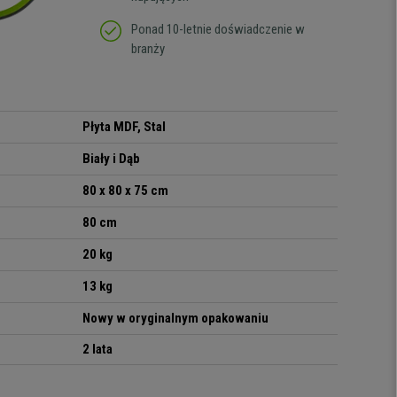
Ponad 10-letnie doświadczenie w
branży
Płyta MDF, Stal
Biały i Dąb
80 x 80 x 75
cm
80 cm
20 kg
13 kg
Nowy w oryginalnym opakowaniu
2 lata