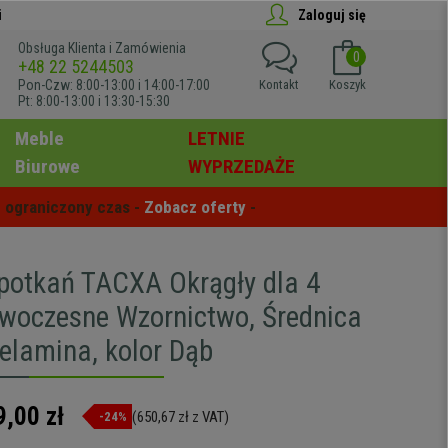
i
Zaloguj się
Obsługa Klienta i Zamówienia
0
+48 22 5244503
Pon-Czw: 8:00-13:00 i 14:00-17:00
Kontakt
Koszyk
Pt: 8:00-13:00 i 13:30-15:30
Meble
LETNIE
Biurowe
WYPRZEDAŻE
 ograniczony czas - 
Zobacz oferty
 -
Spotkań TACXA Okrągły dla 4
woczesne Wzornictwo, Średnica
elamina, kolor Dąb
9,00 zł
(650,67 zł z VAT)
-24%