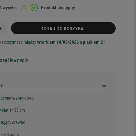
 wysyłka
Produkt dostępny
+
DODAJ DO KOSZYKA
ukt otrzymasz między
wtorkiem 18/08/2026
a
piątkiem 21
zegółowy opis
ŁY
zesne wzornictwo
 blat śr. 80 cm
mitujący drewno
 dla 4 osób