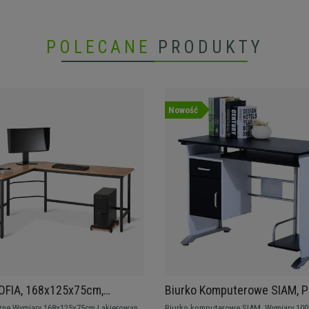
POLECANE
PRODUKTY
Nowość
OFIA, 168x125x75cm,
Biurko Komputerowe SIAM, P
 Stelaż kolor Czarny, Blat
Procesor i Szuflady, 100x52
Lakierowany
Biurko komputerowe SIAM. Wymiary 100