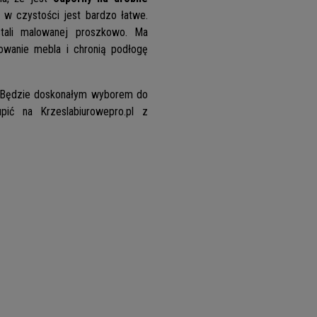
u w czystości jest bardzo łatwe.
stali malowanej proszkowo. Ma
mowanie mebla i chronią podłogę
 Będzie doskonałym wyborem do
ić na Krzeslabiurowepro.pl z