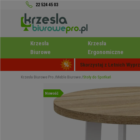
22 524 45 03
Krzesła
Krzesła
Biurowe
Ergonomiczne
Skorzystaj z Letnich Wyprz
Krzesła Biurowe Pro
Meble Biurowe
Stoły do Spotkań
Nowość