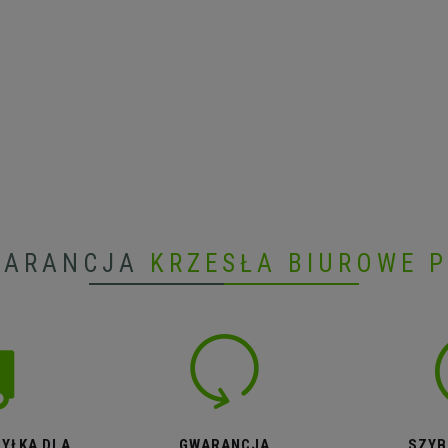
WARANCJA
KRZESŁA BIUROWE 
YŁKA DLA
GWARANCJA
SZYB