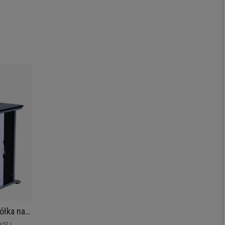
ółka na
x75 cm,
x52 i