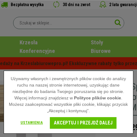
Bezpłatna wysyłka
30 dni na zwrot
2 lata gwarancj
Krzesła
Stoły
Konferencyjne
Biurowe
edaży na Krzeslabiurowepro.pl! Ekskluzywne rabaty tylko przez
Używamy własnych i zewnętrznych plików cookie do analizy
Stół do 
ruchu na naszej stronie internetowej, uzyskując dane
niezbędne do badania Twojego poruszania się po stronie.
Osób, No
Więcej informacji znajdziesz w
Polityce plików cookie
.
Możesz zaakceptować wszystkie pliki cookie, klikając przycisk
80 cm, M
„Akceptuj i kontynuuj”.
AKCEPTUJ I PRZEJDŹ DALEJ
USTAWIENIA
52
699,00 zł