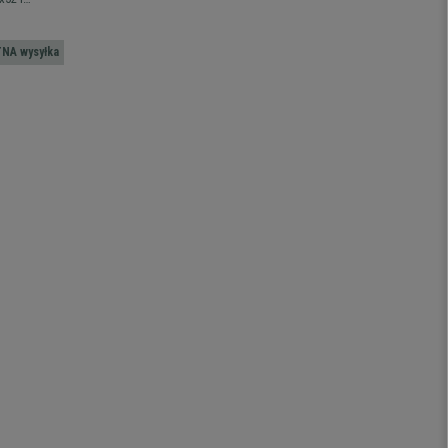
designie,
ą ilością
NA wysyłka