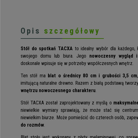
Opis
szczegółowy
Stół do spotkań TACXA
to idealny wybór dla każdego,
swojego domu lub biura. Jego
nowoczesny wygląd i
doskonale wpisuje się w potrzeby współczesnych wnętrz.
Ten stół ma
blat o średnicy 80 cm i grubości 3,5 cm
imitującą naturalne drewno. Razem z białą podstawą tworzy
wnętrzu nowoczesnego charakteru
.
Stół TACXA został zaprojektowany z myślą o
maksymalne
niewielkie wymiary sprawiają, że może stać się centrum
niewielkim biurze. Może pomieścić do czterech osób, zape
do rozmów
.
Blat stołu jest wykonany z płyty melaminowej, co spraw