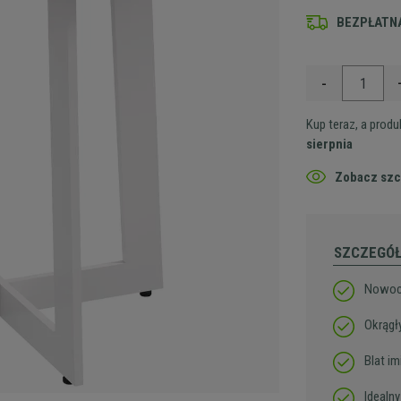
BEZPŁATNA
-
Kup teraz, a prod
sierpnia
Zobacz szc
SZCZEGÓ
Nowoc
Okrągły
Blat i
Idealny