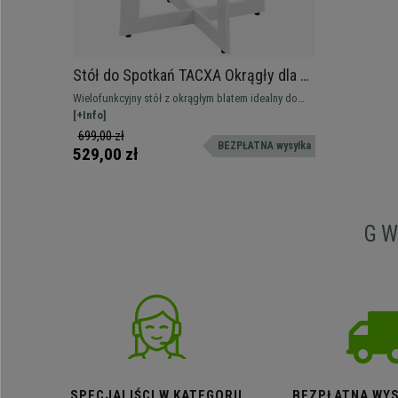
Stół do Spotkań TACXA Okrągły dla 4
Osób, Nowoczesne Wzornictwo,
Wielofunkcyjny stół z okrągłym blatem idealny do
Średnica 80 cm, Melamina, kolor Dąb
domu i biura. Dla max. 4 osób.
[+Info]
699,00 zł
BEZPŁATNA wysyłka
529,00 zł
G
SPECJALIŚCI W KATEGORII
BEZPŁATNA WYS