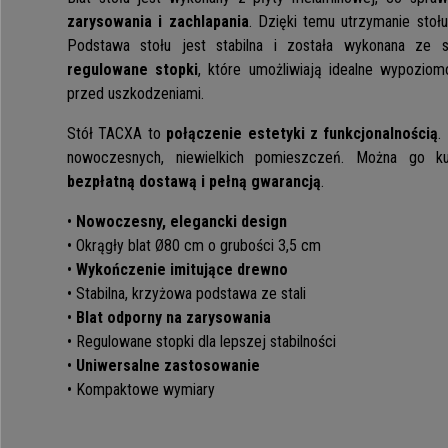
zarysowania i zachlapania
. Dzięki temu utrzymanie stoł
Podstawa stołu jest stabilna i została wykonana ze 
regulowane stopki
, które umożliwiają idealne wypozio
przed uszkodzeniami.
Stół TACXA to
połączenie estetyki z funkcjonalnością
.
nowoczesnych, niewielkich pomieszczeń. Można go kup
bezpłatną dostawą i pełną gwarancją
.
•
Nowoczesny, elegancki design
• Okrągły blat Ø80 cm o grubości 3,5 cm
•
Wykończenie imitujące drewno
• Stabilna, krzyżowa podstawa ze stali
•
Blat odporny na zarysowania
• Regulowane stopki dla lepszej stabilności
•
Uniwersalne zastosowanie
• Kompaktowe wymiary